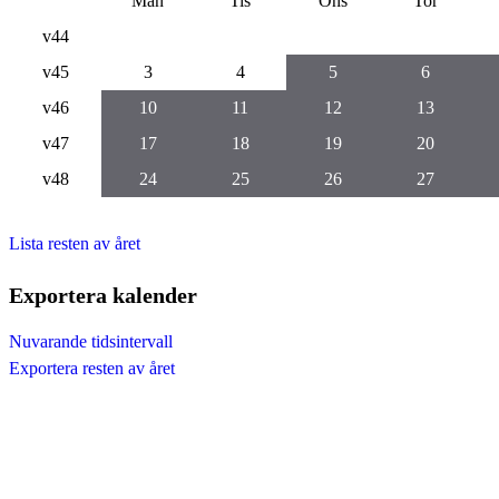
Mån
Tis
Ons
Tor
v44
v45
3
4
5
6
v46
10
11
12
13
v47
17
18
19
20
v48
24
25
26
27
Lista resten av året
Exportera kalender
Nuvarande tidsintervall
Exportera resten av året