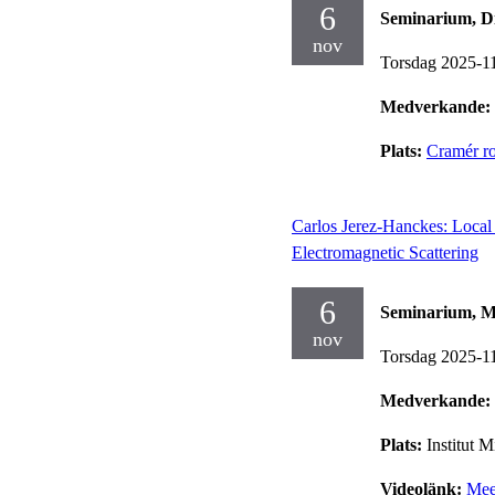
6
Seminarium, Dif
nov
Torsdag 2025-1
Medverkande:
Plats:
Cramér r
Carlos Jerez-Hanckes: Local
Electromagnetic Scattering
6
Seminarium, Mi
nov
Torsdag 2025-1
Medverkande:
Plats:
Institut 
Videolänk:
Mee