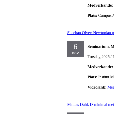
Medverkande:
Plats:
Campus A
Sheehan Olver: Newtonian pot
6
Seminarium, Mi
nov
Torsdag 2025-1
Medverkande:
Plats:
Institut 
Videolänk:
Mee
Mattias Dahl: D-minimal met