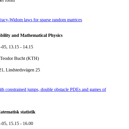
ér room
Tracy-Widom laws for sparse random matrices
bility and Mathematical Physics
1-05,
13.15
- 14.15
Teodor Bucht (KTH)
1, Lindstedsvägen 25
h constrained jumps, double obstacle PDEs and games of
tematisk statistik
1-05,
15.15
- 16.00