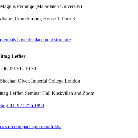
Magnus Perninge (Mälardalen University)
lbano, Cramér room, House 1, floor 3
entials have displacement structure
ttag-Leffler
1-06,
09.30
- 10.30
Sheehan Olver, Imperial College London
Mittag-Leffler, Seminar Hall Kuskvillan and Zoom
ting ID: 921 756 1890
rics on compact spin manifolds.