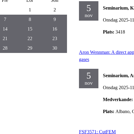
Fre
Lör
Sön
5
Seminarium, K
1
2
nov
7
8
9
Onsdag 2025-1
14
15
16
Plats:
3418
21
22
23
28
29
30
Aron Wennman: A direct appr
gases
5
Seminarium, A
nov
Onsdag 2025-1
Medverkande:
Plats:
Albano, 
FSF3571: CutFEM