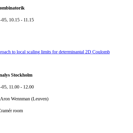
ombinatorik
1-05,
10.15
- 11.15
oach to local scaling limits for determinantal 2D Coulomb
nalys Stockholm
1-05,
11.00
- 12.00
Aron Wennman (Leuven)
Cramér room