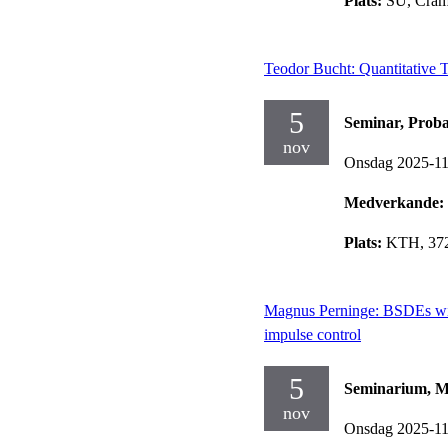
Plats:
SU, Cram
Teodor Bucht: Quantitative 
5
Seminar, Proba
nov
Onsdag 2025-1
Medverkande:
Plats:
KTH, 372
Magnus Perninge: BSDEs wit
impulse control
5
Seminarium, Ma
nov
Onsdag 2025-1