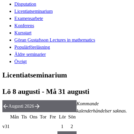
Disputation
Licentiatseminarium
Examensarbete
Konferens
Kursstart
Göran Gustafsson Lectures in mathematics
Populärföreläsning
Äldre seminarier
Övrigt
Licentiatseminarium
Lö 8 augusti - Må 31 augusti
Kommande
Augusti 2026
kalenderhändelser saknas.
Mån
Tis
Ons
Tor
Fre
Lör
Sön
v31
1
2