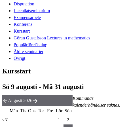
Disputation
Licentiatseminarium
Examensarbete
Konferens
Kursstart
Göran Gustafsson Lectures in mathematics
Populärföreläsning
Äldre seminarier
Övrigt
Kursstart
Sö 9 augusti - Må 31 augusti
Kommande
Augusti 2026
kalenderhändelser saknas.
Mån
Tis
Ons
Tor
Fre
Lör
Sön
v31
1
2