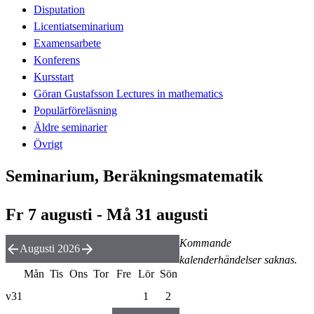
Disputation
Licentiatseminarium
Examensarbete
Konferens
Kursstart
Göran Gustafsson Lectures in mathematics
Populärföreläsning
Äldre seminarier
Övrigt
Seminarium, Beräkningsmatematik
Fr 7 augusti - Må 31 augusti
Kommande
Augusti 2026
kalenderhändelser saknas.
Mån
Tis
Ons
Tor
Fre
Lör
Sön
v31
1
2