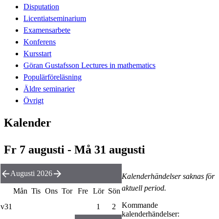
Disputation
Licentiatseminarium
Examensarbete
Konferens
Kursstart
Göran Gustafsson Lectures in mathematics
Populärföreläsning
Äldre seminarier
Övrigt
Kalender
Fr 7 augusti - Må 31 augusti
Augusti 2026
Kalenderhändelser saknas för
aktuell period.
Mån
Tis
Ons
Tor
Fre
Lör
Sön
Kommande
v31
1
2
kalenderhändelser: