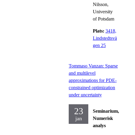
Nilsson,
University
of Potsdam
Plats:
3418,
Lindstedtsvä
gen 25
Tommaso Vanzan: Sparse
and multilevel
approximations for PDE-
constrained optimization
under uncertainty
23
Seminarium,
jan
Numerisk
analys