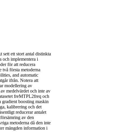
ett ett stort antal distinkta
lka och implementera i
er för att reducera
 två första metoderna
lities, and automatic
tgår ifrån. Notera att
tar modellering av
g av medelvärdet och inte av
datasetet freMTPL2freq och
n gradient boosting maskin
a, kalibrering och det
äsentligt reducerar antalet
de försämring av den
vriga metoderna då den inte
ter mängden information i