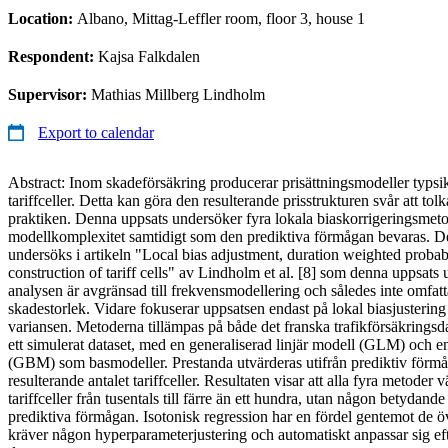
Location:
Albano, Mittag-Leffler room, floor 3, house 1
Respondent:
Kajsa Falkdalen
Supervisor:
Mathias Millberg Lindholm
Export to calendar
Abstract: Inom skadeförsäkring producerar prisättningsmodeller typsikt s
tariffceller. Detta kan göra den resulterande prisstrukturen svår att to
praktiken. Denna uppsats undersöker fyra lokala biaskorrigeringsmetod
modellkomplexitet samtidigt som den prediktiva förmågan bevaras. De
undersöks i artikeln "Local bias adjustment, duration weighted probabi
construction of tariff cells" av Lindholm et al. [8] som denna uppsats u
analysen är avgränsad till frekvensmodellering och således inte omfat
skadestorlek. Vidare fokuserar uppsatsen endast på lokal biasjusterin
variansen. Metoderna tillämpas på både det franska trafikförsäkrings
ett simulerat dataset, med en generaliserad linjär modell (GLM) och e
(GBM) som basmodeller. Prestanda utvärderas utifrån prediktiv förmåg
resulterande antalet tariffceller. Resultaten visar att alla fyra metoder v
tariffceller från tusentals till färre än ett hundra, utan någon betydan
prediktiva förmågan. Isotonisk regression har en fördel gentemot de ö
kräver någon hyperparameterjustering och automatiskt anpassar sig ef