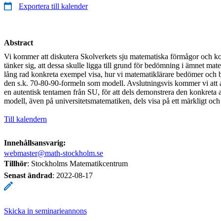
Exportera till kalender
Abstract
Vi kommer att diskutera Skolverkets sju matematiska förmågor och kor
tänker sig, att dessa skulle ligga till grund för bedömning i ämnet m
lång rad konkreta exempel visa, hur vi matematiklärare bedömer och b
den s.k. 70-80-90-formeln som modell. Avslutningsvis kommer vi att 
en autentisk tentamen från SU, för att dels demonstrera den konkreta
modell, även på universitetsmatematiken, dels visa på ett märkligt o
Till kalendern
Innehållsansvarig:
webmaster@math-stockholm.se
Tillhör
: Stockholms Matematikcentrum
Senast ändrad
:
2022-08-17
Skicka in seminarieannons