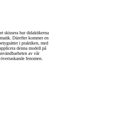
t skissera hur didaktikerna
atematik. Därefter kommer en
etygsätter i praktiken, med
applicera denna modell på
 användbarheten av vår
ch överraskande fenomen.