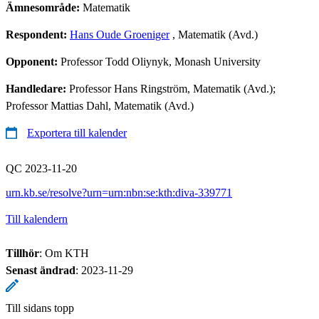
Ämnesområde:
Matematik
Respondent:
Hans Oude Groeniger
, Matematik (Avd.)
Opponent:
Professor Todd Oliynyk, Monash University
Handledare:
Professor Hans Ringström, Matematik (Avd.);
Professor Mattias Dahl, Matematik (Avd.)
Exportera till kalender
QC 2023-11-20
urn.kb.se/resolve?urn=urn:nbn:se:kth:diva-339771
Till kalendern
Tillhör
: Om KTH
Senast ändrad
:
2023-11-29
Till sidans topp