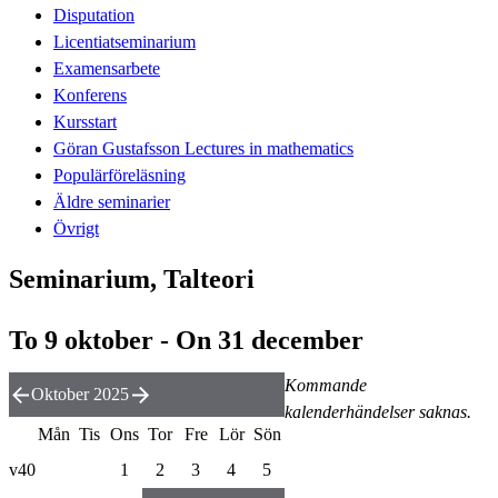
Disputation
Licentiatseminarium
Examensarbete
Konferens
Kursstart
Göran Gustafsson Lectures in mathematics
Populärföreläsning
Äldre seminarier
Övrigt
Seminarium, Talteori
To 9 oktober - On 31 december
Kommande
Oktober 2025
kalenderhändelser saknas.
Mån
Tis
Ons
Tor
Fre
Lör
Sön
v40
1
2
3
4
5