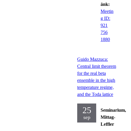
änk:
Meetin
g ID:
921
756
1880
Guido Mazzuca:
Central limit theorem
for the real beta
ensemble in the high
temperature regime,
and the Toda lattice
25
Seminarium,
sep
Mittag-
Leffler