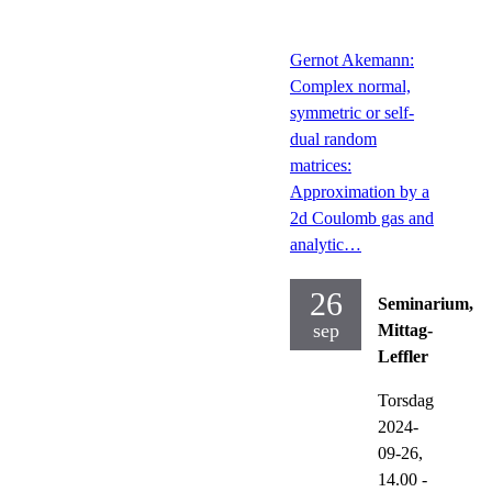
Gernot Akemann:
Complex normal,
symmetric or self-
dual random
matrices:
Approximation by a
2d Coulomb gas and
analytic…
26
Seminarium,
sep
Mittag-
Leffler
Torsdag
2024-
09-26,
14.00
-