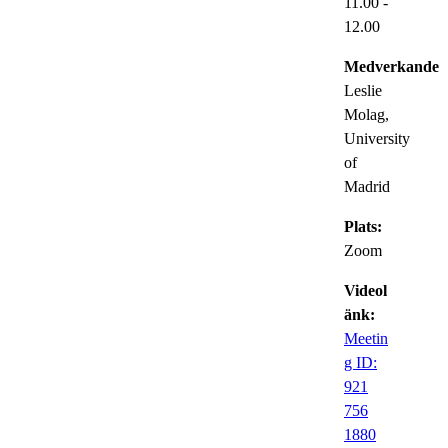
11.00
-
12.00
Medverkande:
Leslie
Molag,
University
of
Madrid
Plats:
Zoom
Videol
änk:
Meetin
g ID:
921
756
1880