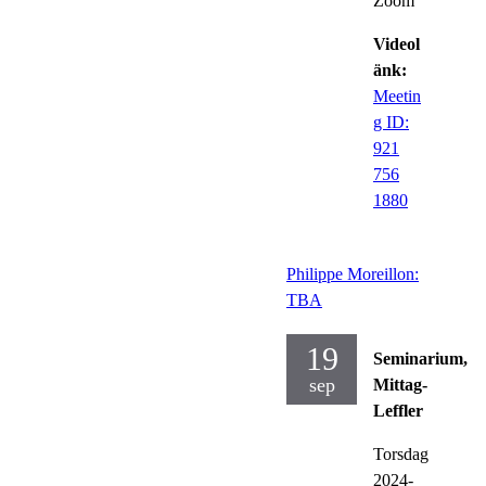
Zoom
Videol
änk:
Meetin
g ID:
921
756
1880
Philippe Moreillon:
TBA
19
Seminarium,
sep
Mittag-
Leffler
Torsdag
2024-