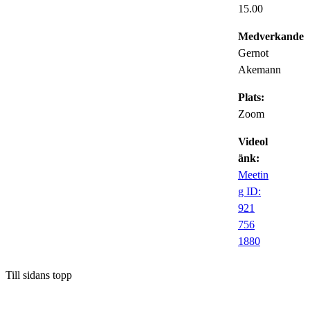
15.00
Medverkande:
Gernot
Akemann
Plats:
Zoom
Videol
änk:
Meetin
g ID:
921
756
1880
Till sidans topp