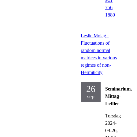
921
756
1880
Leslie Molag :
Fluctuations of
random normal
matrices in various
regimes of non-
Hermiticity
26
Seminarium,
sep
Mittag-
Leffler
Torsdag
2024-
09-26,