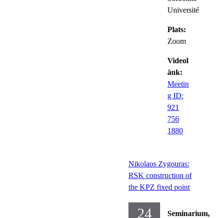
Université
Plats:
Zoom
Videol
änk:
Meetin
g ID:
921
756
1880
Nikolaos Zygouras:
RSK construction of
the KPZ fixed point
24
Seminarium,