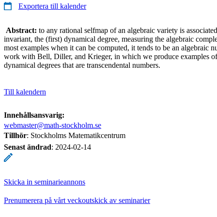
Exportera till kalender
Abstract:
to any rational selfmap of an algebraic variety is associat
invariant, the (first) dynamical degree, measuring the algebraic compl
most examples when it can be computed, it tends to be an algebraic num
work with Bell, Diller, and Krieger, in which we produce examples of
dynamical degrees that are transcendental numbers.
Till kalendern
Innehållsansvarig:
webmaster@math-stockholm.se
Tillhör
: Stockholms Matematikcentrum
Senast ändrad
:
2024-02-14
Skicka in seminarieannons
Prenumerera på vårt veckoutskick av seminarier