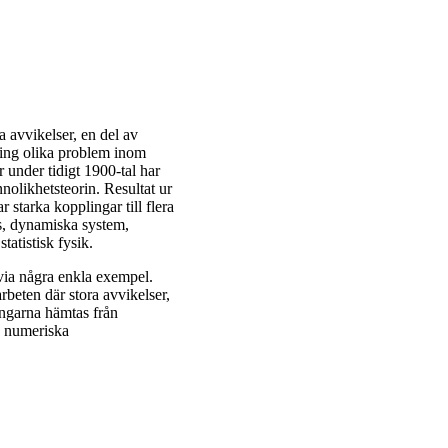
a avvikelser, en del av
ring olika problem inom
 under tidigt 1900-tal har
nnolikhetsteorin. Resultat ur
 starka kopplingar till flera
s, dynamiska system,
tatistisk fysik.
 via några enkla exempel.
rbeten där stora avvikelser,
ningarna hämtas från
a numeriska