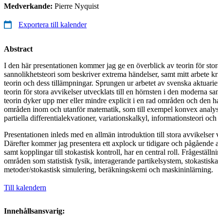
Medverkande:
Pierre Nyquist
Exportera till kalender
Abstract
I den här presentationen kommer jag ge en överblick av teorin för stor
sannolikhetsteori som beskriver extrema händelser, samt mitt arbete k
teorin och dess tillämpningar. Sprungen ur arbetet av svenska aktuarier
teorin för stora avvikelser utvecklats till en hörnsten i den moderna sa
teorin dyker upp mer eller mindre explicit i en rad områden och den har
områden inom och utanför matematik, som till exempel konvex analy
partiella differentialekvationer, variationskalkyl, informationsteori och s
Presentationen inleds med en allmän introduktion till stora avvikelser
Därefter kommer jag presentera ett axplock ur tidigare och pågående a
samt kopplingar till stokastisk kontroll, har en central roll. Frågeställ
områden som statistisk fysik, interagerande partikelsystem, stokastisk
metoder/stokastisk simulering, beräkningskemi och maskininlärning.
Till kalendern
Innehållsansvarig: