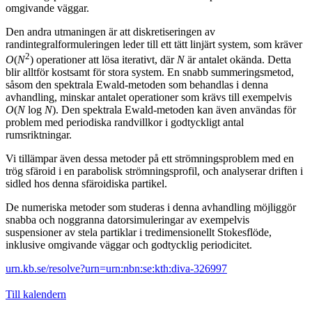
omgivande väggar.
Den andra utmaningen är att diskretiseringen av
randintegralformuleringen leder till ett tätt linjärt system, som kräver
2
O
(
N
) operationer att lösa iterativt, där
N
är antalet okända. Detta
blir alltför kostsamt för stora system. En snabb summeringsmetod,
såsom den spektrala Ewald-metoden som behandlas i denna
avhandling, minskar antalet operationer som krävs till exempelvis
O
(
N
log
N
). Den spektrala Ewald-metoden kan även användas för
problem med periodiska randvillkor i godtyckligt antal
rumsriktningar.
Vi tillämpar även dessa metoder på ett strömningsproblem med en
trög sfäroid i en parabolisk strömningsprofil, och analyserar driften i
sidled hos denna sfäroidiska partikel.
De numeriska metoder som studeras i denna avhandling möjliggör
snabba och noggranna datorsimuleringar av exempelvis
suspensioner av stela partiklar i tredimensionellt Stokesflöde,
inklusive omgivande väggar och godtycklig periodicitet.
urn.kb.se/resolve?urn=urn:nbn:se:kth:diva-326997
Till kalendern