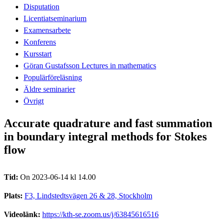
Disputation
Licentiatseminarium
Examensarbete
Konferens
Kursstart
Göran Gustafsson Lectures in mathematics
Populärföreläsning
Äldre seminarier
Övrigt
Accurate quadrature and fast summation
in boundary integral methods for Stokes
flow
Tid:
On 2023-06-14 kl 14.00
Plats:
F3, Lindstedtsvägen 26 & 28, Stockholm
Videolänk:
https://kth-se.zoom.us/j/63845616516