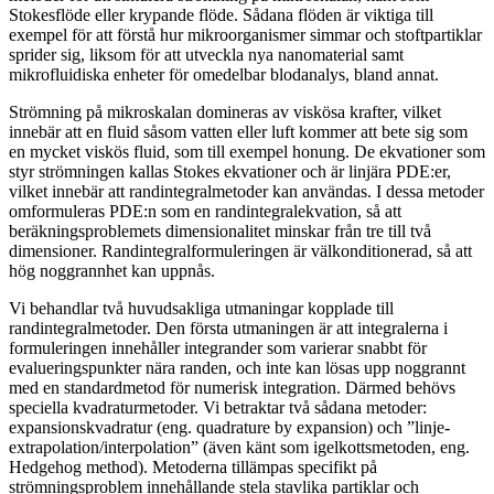
Stokesflöde eller krypande flöde. Sådana flöden är viktiga till
exempel för att förstå hur mikroorganismer simmar och stoftpartiklar
sprider sig, liksom för att utveckla nya nanomaterial samt
mikrofluidiska enheter för omedelbar blodanalys, bland annat.
Strömning på mikroskalan domineras av viskösa krafter, vilket
innebär att en fluid såsom vatten eller luft kommer att bete sig som
en mycket viskös fluid, som till exempel honung. De ekvationer som
styr strömningen kallas Stokes ekvationer och är linjära PDE:er,
vilket innebär att randintegralmetoder kan användas. I dessa metoder
omformuleras PDE:n som en randintegralekvation, så att
beräkningsproblemets dimensionalitet minskar från tre till två
dimensioner. Randintegralformuleringen är välkonditionerad, så att
hög noggrannhet kan uppnås.
Vi behandlar två huvudsakliga utmaningar kopplade till
randintegralmetoder. Den första utmaningen är att integralerna i
formuleringen innehåller integrander som varierar snabbt för
evalueringspunkter nära randen, och inte kan lösas upp noggrannt
med en standardmetod för numerisk integration. Därmed behövs
speciella kvadraturmetoder. Vi betraktar två sådana metoder:
expansionskvadratur (eng. quadrature by expansion) och ”linje-
extrapolation/interpolation” (även känt som igelkottsmetoden, eng.
Hedgehog method). Metoderna tillämpas specifikt på
strömningsproblem innehållande stela stavlika partiklar och