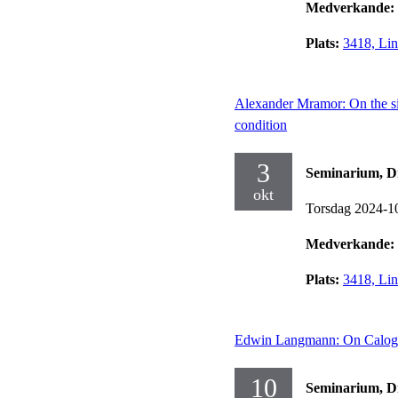
Medverkande:
Plats:
3418, Lin
Alexander Mramor: On the sin
condition
3
Seminarium, Dif
okt
Torsdag 2024-1
Medverkande:
Plats:
3418, Lin
Edwin Langmann: On Caloger
10
Seminarium, Dif