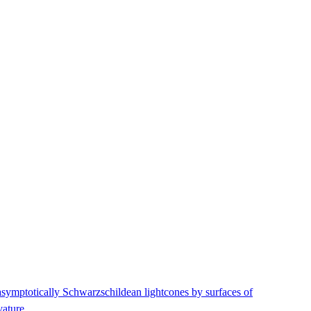
asymptotically Schwarzschildean lightcones by surfaces of
vature