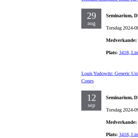
29
Seminarium, Dif
aug
Torsdag 2024-0
Medverkande:
Plats:
3418, Lin
Louis Yudowitz: Generic Un
Cones
12
Seminarium, Dif
sep
Torsdag 2024-0
Medverkande:
Plats:
3418, Lin