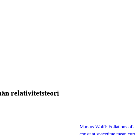
n relativitetsteori
Markus Wolff: Foliations of 
constant spacetime mean cur