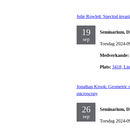
Julie Rowlett: Spectral invar
19
Seminarium, Dif
sep
Torsdag 2024-0
Medverkande:
Plats:
3418, Lin
Jonathan Krook: Geometric re
microscopy
26
Seminarium, Dif
sep
Torsdag 2024-0