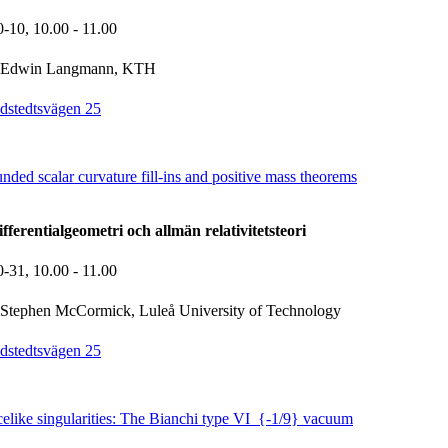
0-10,
10.00
- 11.00
Edwin Langmann, KTH
dstedtsvägen 25
ed scalar curvature fill-ins and positive mass theorems
ferentialgeometri och allmän relativitetsteori
0-31,
10.00
- 11.00
Stephen McCormick, Luleå University of Technology
dstedtsvägen 25
celike singularities: The Bianchi type VI_{-1/9} vacuum