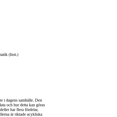
tik (Inst.)
igare i dagens samhälle. Den
ata och hur detta kan göras
ller har flera fördelar,
llerna är riktade acykliska