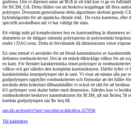
graferna. Om vi däremot antar att $G$ är ett träd kan vi ge en fullstä
för $\CIM_G$. Detta tillåter oss att beskriva kopplingar till flera andr
polytoper. Dessutom generaliserar detta algoritmen skeletal greedy C
hybridalgoritm för att upptäcka riktade träd. De extra kanterna, eller d
speciellt användbara när vi har väldigt lite data.
Ett viktigt mått på komplexiteten hos en kantvandring är diametern av 
diametern av de tidigare nämnda polytoperna är polynomiskt begränsad
noder i DAG:erna. Detta är förvånande då dimensionen växer exponen
En sista metod vi använder för att förstå kantstukturen av karakteristik
definiera
rombuskriteriet
. Det är ett enkelt tillräckligt villkor för att 
en kant. För flertalet karakteristiska imset-polytoper är rombuskriteriet
villkor och ger således den kompletta kantstrukturen. Därför lyfter vi 
karakteristiska imsetpolytoper det är sant. Vi visar att nästan alla par
grafpolytopen uppfyller rombuskriteriet och förmodar att det håller fö
använda detta kriterium tillhandahåller vi också ett sätt för att beräkna
0/1-polytoper som skalar bättre med dimension. Således kan vi beräkn
rombuskriteriet beskriver kantstrukturen för $CIM_n$ när $n\leq 5$ o
kordala grafpolytopen när $n \leq 6$.
urn.kb.se/resolve?urn=urn:nbn:se:kth:diva-327056
Till kalendern