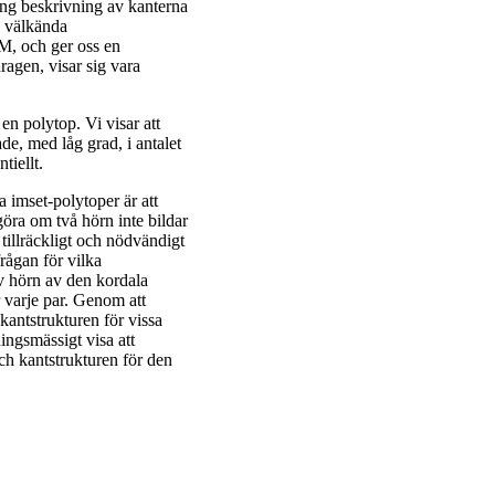
ding beskrivning av kanterna
a välkända
IM, och ger oss en
ragen, visar sig vara
en polytop. Vi visar att
e, med låg grad, i antalet
tiellt.
a imset-polytoper är att
avgöra om två hörn inte bildar
 tillräckligt och nödvändigt
frågan för vilka
 av hörn av den kordala
r varje par. Genom att
 kantstrukturen för vissa
ingsmässigt visa att
ch kantstrukturen för den