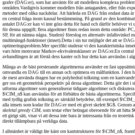
grafer (DAG:er), som har använts för att modellera komplexa proble
områden.Vanligtvis kommer modellen från antaganden, eller från expe
metoder med olika nackdelar. Att härleda en DAG från endast data är
en central fråga inom kausal bestämmning. På grund av den kombinat
antalet DAG:er kan vi inte göra detta för hand och därför behöver vi u
för denna uppgift; flera algoritmer finns redan inom detta område
SP, för att nämna några. Studený föreslog en alternativ infallsvinkel m
multimängd-funktioner (imset).Detta i sin tur möjligör det att se DAG-
optimeringsproblem.Mer specifikt studerar vi den karakteristiska ims
vars hörn motsvarar Markov-ekvivalensklasser av DAG:er.En central f
avhandlingen är att förstå dess kanter och hur detta kan användas i al
Många av de bäst presterande algoritmerna använder en fast uppsättning
omvandla en DAG till en annan och optimera en målfunktion. I den hä
de mest använda dragen har en polyhedral tolkning som en kantvandr
ger oss ett geometrisk perspektiv på dessa algoritmer. Detta gör det i si
utforma algoritmer som generaliserar tidigare algoritmer och diskutera
$\CIM_n$ kan användas för att förbättra de bästa algoritmerna. Speci
med tydlig grafisk tolkning av särskild betydelse, till exempel $\CIM
alla imsets som kodar för DAG:er med ett givet skelett $G$. Genom at
skeletal greedy CIM
, som testar efter betingat oberoende för att hitta 
ett girigt sätt, visar vi att dessa inte bara är intressanta från en teoretis
direkt tillämpbara på verkliga data.
I allmänhet är väldigt lite känt om kantstrukturen för $\CIM_n$, framfö