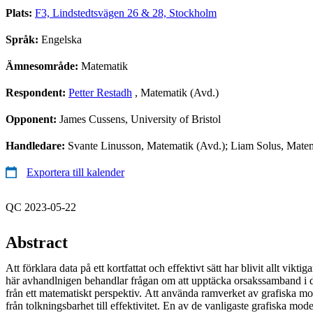
Plats:
F3, Lindstedtsvägen 26 & 28, Stockholm
Språk:
Engelska
Ämnesområde:
Matematik
Respondent:
Petter Restadh
, Matematik (Avd.)
Opponent:
James Cussens, University of Bristol
Handledare:
Svante Linusson, Matematik (Avd.); Liam Solus, Matema
Exportera till kalender
QC 2023-05-22
Abstract
Att förklara data på ett kortfattat och effektivt sätt har blivit allt vikt
här avhandlnigen behandlar frågan om att upptäcka orsakssamband i d
från ett matematiskt perspektiv. Att använda ramverket av grafiska mode
från tolkningsbarhet till effektivitet. En av de vanligaste grafiska mode