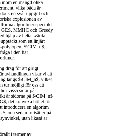
m inom en mängd olika
riment, vilka båda är
 dock en svår uppgift och
oriska explosionen av
tforma algoritmer specifikt
: PC, GES, MMHC och Greedy
ed hjälp av heltalsvärda
upptäckt som ett linjärt
et-polytopen, $\CIM_n$,
råga i den här
goritmer.
 drag för att girigt
r avhandlingen visar vi att
ing längs $\CIM_n$, vilket
n tur möjligt för oss att
 hur vissa sidor på
fikt är sidorna på $\CIM_n$
_G$, det konvexa höljet för
t introducera en algoritm
$G$, och sedan fortsätter på
k synvinkel, utan likaså är
rallt i termer av