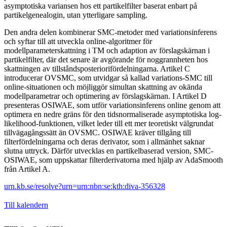
asymptotiska variansen hos ett partikelfilter baserat enbart på
partikelgenealogin, utan ytterligare sampling.
Den andra delen kombinerar SMC-metoder med variationsinferens
och syftar till att utveckla online-algoritmer för
modellparameterskattning i TM och adaption av förslagskärnan i
partikelfilter, där det senare är avgörande för noggrannheten hos
skattningen av tillståndsposteriorifördelningarna. Artikel C
introducerar OVSMC, som utvidgar så kallad variations-SMC till
online-situationen och möjliggör simultan skattning av okända
modellparametrar och optimering av förslagskärnan. I Artikel D
presenteras OSIWAE, som utför variationsinferens online genom att
optimera en nedre gräns för den tidsnormaliserade asymptotiska log-
likelihood-funktionen, vilket leder till ett mer teoretiskt välgrundat
tillvägagångssätt än OVSMC. OSIWAE kräver tillgång till
filterfördelningarna och deras derivator, som i allmänhet saknar
slutna uttryck. Därför utvecklas en partikelbaserad version, SMC-
OSIWAE, som uppskattar filterderivatorna med hjälp av AdaSmooth
från Artikel A.
urn.kb.se/resolve?urn=urn:nbn:se:kth:diva-356328
Till kalendern