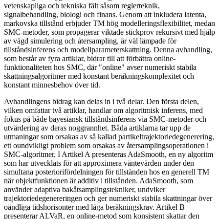
vetenskapliga och tekniska fält såsom reglerteknik,
signalbehandling, biologi och finans. Genom att inkludera latenta,
markovska tillstånd erbjuder TM hög modelleringsflexibilitet, medan
SMC-metoder, som propagerar viktade stickprov rekursivt med hjälp
av vägd simulering och återsampling, är väl lämpade för
tillståndsinferens och modellparameterskattning. Denna avhandling,
som består av fyra artiklar, bidrar till att förbättra online-
funktionaliteten hos SMC, där "online" avser numeriskt stabila
skattningsalgoritmer med konstant beräkningskomplexitet och
konstant minnesbehov över tid.
Avhandlingens bidrag kan delas in i två delar. Den första delen,
vilken omfattar två artiklar, handlar om algoritmisk inferens, med
fokus på både bayesiansk tillståndsinferens via SMC-metoder och
utvärdering av deras noggrannhet. Båda artiklarna tar upp de
utmaningar som orsakas av så kallad partikeltrajektoriedegenerering,
ett oundvikligt problem som orsakas av återsamplingsoperationen i
SMC-algoritmer. I Artikel A presenteras AdaSmooth, en ny algoritm
som har utvecklats för att approximera väntevärden under den
simultana posteriorifördelningen för tillstånden hos en generell TM
när objektfunktionen är additiv i tillstånden. AdaSmooth, som
använder adaptiva bakåtsamplingstekniker, undviker
trajektoriedegenereringen och ger numeriskt stabila skattningar över
oändliga tidshorisonter med låga beräkningskrav. Artikel B
presenterar ALVaR, en online-metod som konsistent skattar den