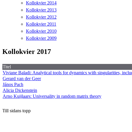
Kollokvier 2014
Kollokvier 2013
Kollokvier 2012
Kollokvier 2011
Kollokvier 2010
Kollokvier 2009
Kollokvier 2017
Titel
Viviane Baladi: Analytical tools for dynamics with singularities, includ
Gerard van der Geer
János Pach
Alicia Dickenstein
Arno Kuijlaars: Universality in random matrix theory
Till sidans topp