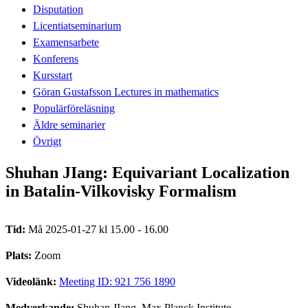
Disputation
Licentiatseminarium
Examensarbete
Konferens
Kursstart
Göran Gustafsson Lectures in mathematics
Populärföreläsning
Äldre seminarier
Övrigt
Shuhan JIang: Equivariant Localization
in Batalin-Vilkovisky Formalism
Tid:
Må 2025-01-27 kl 15.00 - 16.00
Plats:
Zoom
Videolänk:
Meeting ID: 921 756 1890
Medverkande:
Shuhan JIang, Max Planck Institute