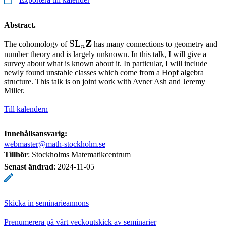
Abstract.
\mathrm{SL}_n
Z
SL
The cohomology of
has many connections to geometry and
n
\mathbf{Z}
number theory and is largely unknown. In this talk, I will give a
survey about what is known about it. In particular, I will include
newly found unstable classes which come from a Hopf algebra
structure. This talk is on joint work with Avner Ash and Jeremy
Miller.
Till kalendern
Innehållsansvarig:
webmaster@math-stockholm.se
Tillhör
: Stockholms Matematikcentrum
Senast ändrad
:
2024-11-05
Skicka in seminarieannons
Prenumerera på vårt veckoutskick av seminarier