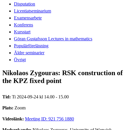
Disputation
Licentiatseminarium
Examensarbete
Konferens
Kursstart
Göran Gustafsson Lectures in mathematics
Populärföreläsning
Äldre seminarier
Övrigt
Nikolaos Zygouras: RSK construction of
the KPZ fixed point
Tid:
Ti 2024-09-24 kl 14.00 - 15.00
Plats:
Zoom
Videolänk:
Meeting ID: 921 756 1880
Medverkande:
Nikolaos Zygouras, University of Warwick