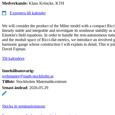
Medverkande:
Klaus Kröncke, KTH
Exportera till kalender
We will consider the product of the Milne model with a compact Ricci
linearly stable and integrable and investigate its nonlinear stability as
Einstein's field equations. In order to handle the non-autonomous natu
and the moduli space of Ricci-flat metrics, we introduce an involved ge
harmonic gauge whose construction I will explain in detail. This is jo
David Fajman.
Till kalendern
Innehållsansvarig:
webmaster@math-stockholm.se
Tillhör
: Stockholms Matematikcentrum
Senast ändrad
:
2026-05-29
Skicka in seminarieannons