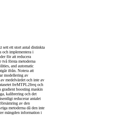
ett ett stort antal distinkta
lka och implementera i
er för att reducera
 två första metoderna
lities, and automatic
tgår ifrån. Notera att
tar modellering av
g av medelvärdet och inte av
datasetet freMTPL2freq och
n gradient boosting maskin
a, kalibrering och det
äsentligt reducerar antalet
de försämring av den
vriga metoderna då den inte
ter mängden information i