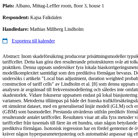
Plats:
Albano, Mittag-Leffler room, floor 3, house 1
Respondent:
Kajsa Falkdalen
Handledare:
Mathias Millberg Lindholm
Exportera till kalender
Abstract: Inom skadeförsäkring producerar prisättningsmodeller typsikt s
tariffceller. Detta kan göra den resulterande prisstrukturen svår att to
praktiken. Denna uppsats undersöker fyra lokala biaskorrigeringsmetod
modellkomplexitet samtidigt som den prediktiva förmågan bevaras. De
undersöks i artikeln "Local bias adjustment, duration weighted probabi
construction of tariff cells" av Lindholm et al. [8] som denna uppsats u
analysen är avgränsad till frekvensmodellering och således inte omfat
skadestorlek. Vidare fokuserar uppsatsen endast på lokal biasjusterin
variansen. Metoderna tillämpas på både det franska trafikförsäkrings
ett simulerat dataset, med en generaliserad linjär modell (GLM) och e
(GBM) som basmodeller. Prestanda utvärderas utifrån prediktiv förmåg
resulterande antalet tariffceller. Resultaten visar att alla fyra metoder v
tariffceller från tusentals till färre än ett hundra, utan någon betydan
prediktiva förmågan. Isotonisk regression har en fördel gentemot de ö
kräver någon hyperparameterjustering och automatiskt anpassar sig ef