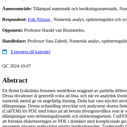
Ämnesområde:
Tillämpad matematik och beräkningsmatematik, Num
Respondent:
Erik Nilsson
, Numerisk analys, optimeringslära och sy
Opponent:
Professor Harald van Brummelen,
Handledare:
Professor Sara Zahedi, Numerisk analys, optimeringslär
Exportera till kalender
QC 2024-10-07
Abstract
Ett flertal fysikaliska fenomen modelleras noggrant av partiella differ
Dessa ekvationer är generellt svåra att lösa, och när en analytisk lösni
numerisk metod ge en ungefärlig lösning. Detta kan vara mycket an
tillämpningar. Denna avhandling utvecklar och analyserar skurna fini
(CutFEM) för PDE med fokus på att bevara divergensvillkor som är v
tillämpningar som strömningsdynamik och elektromagnetism. CutFEM 
att förenkla diskretiseringen av PDE i domäner med komplicerade geome
geometrin placeras godtyckligt relativt beräkningsnätet. Traditionella