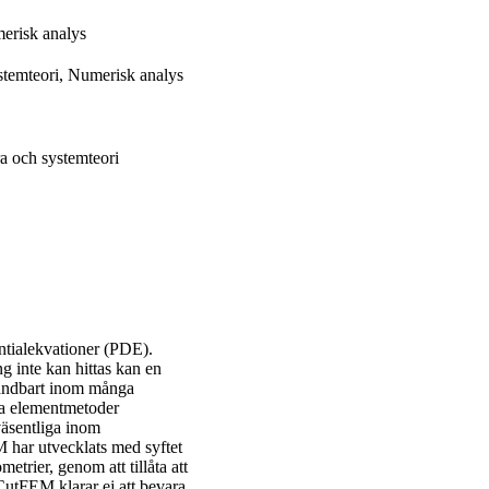
erisk analys
stemteori, Numerisk analys
a och systemteori
entialekvationer (PDE).
ng inte kan hittas kan en
vändbart inom många
ta elementmetoder
äsentliga inom
har utvecklats med syftet
trier, genom att tillåta att
 CutFEM klarar ej att bevara