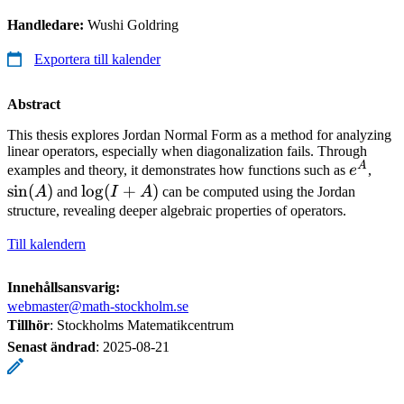
Handledare:
Wushi Goldring
Exportera till kalender
Abstract
This thesis explores Jordan Normal Form as a method for analyzing
linear operators, especially when diagonalization fails. Through
A
e^A
\sin
examples and theory, it demonstrates how functions such as
e
,
s
i
n
(
)
\log(I+A)
l
o
g
(
+
)
A
and
I
A
can be computed using the Jordan
structure, revealing deeper algebraic properties of operators.
Till kalendern
Innehållsansvarig:
webmaster@math-stockholm.se
Tillhör
: Stockholms Matematikcentrum
Senast ändrad
:
2025-08-21