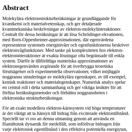
Abstract
Molekylära elektronstrukturberäkningar är grundläggande för
kvantkemi och materialvetenskap, och ger detaljerade
kvantmekaniska beskrivningar av elektron-molekylinteraktioner.
Centralt för dessa beräkningar är att lösa Schrödinger-ekvationen,
med Born-Oppenheimer-approximationen, där egenvärdena
representerar systemets energinivåer och egenfunktionerna beskriver
elektronvågfunktioner. Med tanke på komplexiteten hos elektron-
elektroninteraktioner är exakta lösningar ofta begränsade till enkla
system. Därför är tillförlitliga numeriska approximationer av
elektronegenvärden avgörande för att överbrygga teoretiska
förutsägelser och experimentella observationer, vilket möjliggör
noggranna simuleringar av molekylära egenskaper, av till exempel,
kemisk reaktioner och materialegenskaper. Numerisk analys spelar
en central roll i detta sammanhang och ger viktiga insikter för att
förfina beräkningsmetoder och förbättra noggrannheten i
elektroniska strukturberäkningar.
För att exakt modellera elektron-kärnsystem vid höga temperaturer
är det viktigt att ta hänsyn till bidrag från exciterade elektrontillstånd.
Speciellt tar vi oss an denna utmaning genom att använda en
Hamiltonsk dynamik för medelfält, som införlivar bidragen från
varje elektronisk egentillstånd i den effektiva potentiella energiytan,