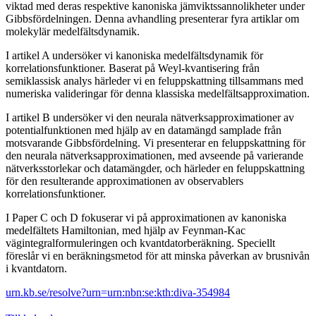
viktad med deras respektive kanoniska jämviktssannolikheter under
Gibbsfördelningen. Denna avhandling presenterar fyra artiklar om
molekylär medelfältsdynamik.
I artikel A undersöker vi kanoniska medelfältsdynamik för
korrelationsfunktioner. Baserat på Weyl-kvantisering från
semiklassisk analys härleder vi en feluppskattning tillsammans med
numeriska valideringar för denna klassiska medelfältsapproximation.
I artikel B undersöker vi den neurala nätverksapproximationer av
potentialfunktionen med hjälp av en datamängd samplade från
motsvarande Gibbsfördelning. Vi presenterar en feluppskattning för
den neurala nätverksapproximationen, med avseende på varierande
nätverksstorlekar och datamängder, och härleder en feluppskattning
för den resulterande approximationen av observablers
korrelationsfunktioner.
I Paper C och D fokuserar vi på approximationen av kanoniska
medelfältets Hamiltonian, med hjälp av Feynman-Kac
vägintegralformuleringen och kvantdatorberäkning. Speciellt
föreslår vi en beräkningsmetod för att minska påverkan av brusnivån
i kvantdatorn.
urn.kb.se/resolve?urn=urn:nbn:se:kth:diva-354984