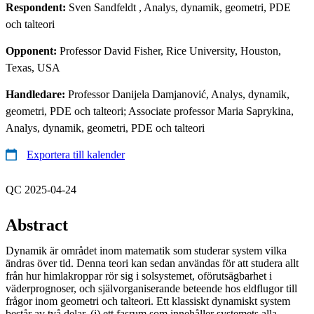
Respondent:
Sven Sandfeldt
, Analys, dynamik, geometri, PDE
och talteori
Opponent:
Professor David Fisher, Rice University, Houston,
Texas, USA
Handledare:
Professor Danijela Damjanović, Analys, dynamik,
geometri, PDE och talteori; Associate professor Maria Saprykina,
Analys, dynamik, geometri, PDE och talteori
Exportera till kalender
QC 2025-04-24
Abstract
Dynamik är området inom matematik som studerar system vilka
ändras över tid. Denna teori kan sedan användas för att studera allt
från hur himlakroppar rör sig i solsystemet, oförutsägbarhet i
väderprognoser, och självorganiserande beteende hos eldflugor till
frågor inom geometri och talteori. Ett klassiskt dynamiskt system
består av två delar, (i) ett fasrum som innehåller systemets alla