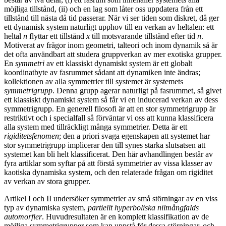
möjliga tillstånd, (ii) och en lag som låter oss uppdatera från ett
tillstånd till nästa då tid passerar. När vi ser tiden som diskret, då ger
ett dynamisk system naturligt upphov till en verkan av heltalen: ett
heltal
n
flyttar ett tillstånd
x
till motsvarande tillstånd efter tid
n
.
Motiverat av frågor inom geometri, talteori och inom dynamik så är
det ofta användbart att studera gruppverkan av mer exotiska grupper.
En
symmetri
av ett klassiskt dynamiskt system är ett globalt
koordinatbyte av fasrummet sådant att dynamiken inte ändras;
kollektionen av alla symmetrier till systemet är systemets
symmetrigrupp
. Denna grupp agerar naturligt på fasrummet, så givet
ett klassiskt dynamiskt system så får vi en inducerad verkan av dess
symmetrigrupp. En generell filosofi är att en stor symmetrigrupp är
restriktivt och i specialfall så förväntar vi oss att kunna klassificera
alla system med tillräckligt många symmetrier. Detta är ett
rigiditetsfenomen
; den a priori svaga egenskapen att systemet har
stor symmetrigrupp implicerar den till synes starka slutsatsen att
systemet kan bli helt klassificerat. Den här avhandlingen består av
fyra artiklar som syftar på att förstå symmetrier av vissa klasser av
kaotiska dynamiska system, och den relaterade frågan om rigiditet
av verkan av stora grupper.
Artikel I och II undersöker symmetrier av små störningar av en viss
typ av dynamiska system,
partiellt hyperboliska nilmångfalds
automorfier
. Huvudresultaten är en komplett klassifikation av de
möjliga symmetrigrupper som kan uppstå för dessa störningar, och