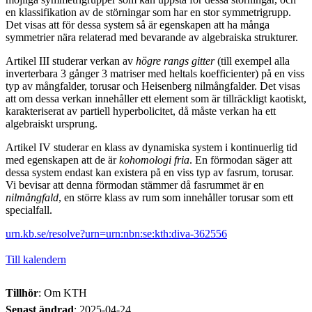
en klassifikation av de störningar som har en stor symmetrigrupp.
Det visas att för dessa system så är egenskapen att ha många
symmetrier nära relaterad med bevarande av algebraiska strukturer.
Artikel III studerar verkan av
högre rangs gitter
(till exempel alla
inverterbara 3 gånger 3 matriser med heltals koefficienter) på en viss
typ av mångfalder, torusar och Heisenberg nilmångfalder. Det visas
att om dessa verkan innehåller ett element som är tillräckligt kaotiskt,
karakteriserat av partiell hyperbolicitet, då måste verkan ha ett
algebraiskt ursprung.
Artikel IV studerar en klass av dynamiska system i kontinuerlig tid
med egenskapen att de är
kohomologi fria
. En förmodan säger att
dessa system endast kan existera på en viss typ av fasrum, torusar.
Vi bevisar att denna förmodan stämmer då fasrummet är en
nilmångfald
, en större klass av rum som innehåller torusar som ett
specialfall.
urn.kb.se/resolve?urn=urn:nbn:se:kth:diva-362556
Till kalendern
Tillhör
: Om KTH
Senast ändrad
:
2025-04-24