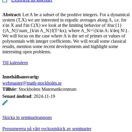
Abstract:
Let A be a subset of the positive integers. For a dynamical
system (T,X) we are interested in ergodic averages along A, i.e. for
x\in X and f\in C(X) we look at the limiting behavior of \frac{1}
{|A_N|}\sum_{k\in A_N}f(T^kx), where A_N=\{k\in A: k\leq N\}.
We will focus on the case where A is the set of primes or values of
polynomials with integer coefficients. We will recall some classical
results, mention some recent developments and highlight some
interesting open problems.
Till kalendern
Innehållsansvarig:
webmaster@math-stockholm.se
Tillhör
: Stockholms Matematikcentrum
Senast ändrad
:
2024-11-19
Skicka in seminarieannons
Prenumerera på vårt veckoutskick av seminarier