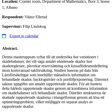
Location:
Cramér room, Department of Mathematics, floor 3, house
1, Albano
Respondent:
Viktor Ellerud
Supervisor:
Filip Lindskog
Export to calendar
Abstract.
Denna masteruppsats syftar till att undersöka hur variationer i
skadebalanser, det vill säga antalet ohanterade skador hos
skadereglerare, påverkar reservsättning och kassaflödesmodellering
inom kortsvansad sakförsäkring. Studien baseras på data från
Länsförsäkringar som innehåller månadsvis information om
behandlade skador, backlognivåer och portföljexponering. Däremot
saknas uppgifter om antalet rapporterade skador. För att hantera
detta härleds rapporterade skador genom att kombinera information
om skadebalanser och behandlade skador. Därefter struktureras de
skattade rapporterade skadorna i triangelformat genom att lösa ett
optimeringsproblem, vilket möjliggör en separat analys av
rapporterade skador.