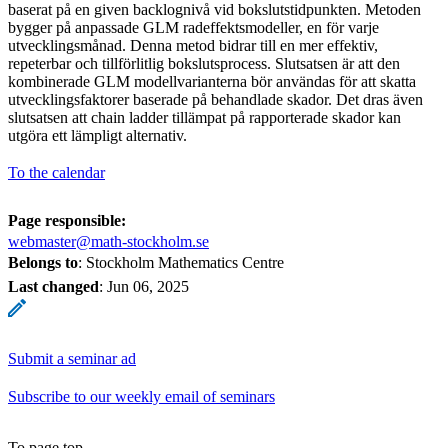
baserat på en given backlognivå vid bokslutstidpunkten. Metoden
bygger på anpassade GLM radeffektsmodeller, en för varje
utvecklingsmånad. Denna metod bidrar till en mer effektiv,
repeterbar och tillförlitlig bokslutsprocess. Slutsatsen är att den
kombinerade GLM modellvarianterna bör användas för att skatta
utvecklingsfaktorer baserade på behandlade skador. Det dras även
slutsatsen att chain ladder tillämpat på rapporterade skador kan
utgöra ett lämpligt alternativ.
To the calendar
Page responsible:
webmaster@math-stockholm.se
Belongs to
: Stockholm Mathematics Centre
Last changed
:
Jun 06, 2025
Submit a seminar ad
Subscribe to our weekly email of seminars
To page top