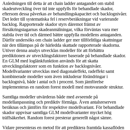
Anledningen till detta är att chain ladder antagandet om stabil
skadeutveckling över tid inte uppfylls för behandlade skador,
eftersom dessa påverkas av behandlingskapacitet och backlognivåer.
Det leder till systematiska fel i reservberäkningar vid varierande
backlog. Rapporterade skador styrs däremot främst av
försäkringstagarnas skadeanmälningar, vilka förväntas vara mer
stabila över tid och därmed bättre uppfylla modellens antaganden.
Därför undersöks om chain ladder ger mer tillförlitliga skattningar
när den tillämpas på de härledda skattade rapporterade skadorna.
Utöver denna analys utvecklas modeller för att förbättra
prediktionen av utvecklingsfaktorer baserade på behandlade skador.
En GLM med loglänkfunktion används för att skatta
utvecklingsfaktorer som en funktion av backlognivåer.
Modellvarianter utvecklas med diagonaleffekt, radeffekt samt
kombinerade modeller som även inkluderar förändringar i
backlognivå, både i antal och i procent. Som jämförelse
implementeras en random forest modell med motsvarande struktur.
Samtliga modeller utvärderas både med avseende på
modellanpassning och prediktiv förmåga. Även antalsreserven
beräknas och jämförs för respektive modellvariant. För behandlade
skador uppvisar samtliga GLM modellvarianter mycket hög
träffsäkerhet. Random forest presterar generellt något sämre.
Vidare presenteras en metod för att prediktera framtida kassaflöden