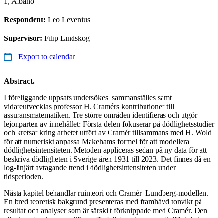
1, Albano
Respondent:
Leo Levenius
Supervisor:
Filip Lindskog
Export to calendar
Abstract.
I föreliggande uppsats undersökes, sammanställes samt
vidareutvecklas professor H. Cramérs kontributioner till
assuransmatematiken. Tre större områden identifieras och utgör
lejonparten av innehållet: Första delen fokuserar på dödlighetsstudier
och kretsar kring arbetet utfört av Cramér tillsammans med H. Wold
för att numeriskt anpassa Makehams formel för att modellera
dödlighetsintensiteten. Metoden appliceras sedan på ny data för att
beskriva dödligheten i Sverige åren 1931 till 2023. Det finnes då en
log-linjärt avtagande trend i dödlighetsintensiteten under
tidsperioden.
Nästa kapitel behandlar ruinteori och Cramér–Lundberg-modellen.
En bred teoretisk bakgrund presenteras med framhävd tonvikt på
resultat och analyser som är särskilt förknippade med Cramér. Den