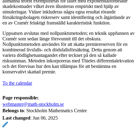
allmänna teorin exemplifieras för fallet med exponentialfördelade
skadekostnader vilket även illustreras empiriskt med hjälp av
simuleringar. Vidare inkluderas några egna resultat rörande
försäkringsbolagets riskreserv samt identifiering och åtgärdande av
en av Cramér felaktigt framställd karakteristisk funktion.
Uppsatsen avslutas med nollpunktsmetoden; en teknik uppfunnen av
Cramér som sedan länge försvunnit till det obskura.
Nollpunktsmetoden användes för att skatta premiereserven för en
kombinerad livsfalls- och dödsfallsförsäkring. Detta genom att
variera dödlighetsantagandet efter tecknet på den så kallade
risksumman. Metoden inkorporeras med Thieles differentialekvation
och det förevisas hur den kan tillämpas för att bestämma en
konservativt skattad premie.
To the calendar
Page responsible:
webmaster@math-stockholm.se
Belongs to
: Stockholm Mathematics Centre
Last changed
:
Jun 06, 2025